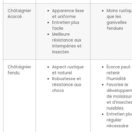
Châtaignier
Apparence lisse
Moins rustiq
écorcé
et uniforme
que les
Entretien plus
ganivelles
facile
fendues
Meilleure
résistance aux
intempéries et
insectes
Châtaignier
Aspect rustique
Écorce peut
fendu
et naturel
retenir
Robustesse et
l’humidité
résistance aux
Favorise le
chocs
développem
de moisissur
et d’insecte
nuisibles
Entretien plu
régulier
nécessaire